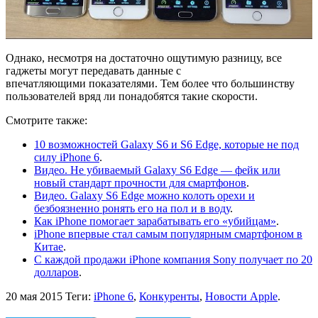
Однако, несмотря на достаточно ощутимую разницу, все
гаджеты могут передавать данные с
впечатляющими показателями. Тем более что большинству
пользователей вряд ли понадобятся такие скорости.
Смотрите также:
10 возможностей Galaxy S6 и S6 Edge, которые не под
силу iPhone 6
.
Видео. Не убиваемый Galaxy S6 Edge — фейк или
новый стандарт прочности для смартфонов
.
Видео. Galaxy S6 Edge можно колоть орехи и
безбоязненно ронять его на пол и в воду
.
Как iPhone помогает зарабатывать его «убийцам»
.
iPhone впервые стал самым популярным смартфоном в
Китае
.
С каждой продажи iPhone компания Sony получает по 20
долларов
.
20 мая 2015
Теги:
iPhone 6
,
Конкуренты
,
Новости Apple
.