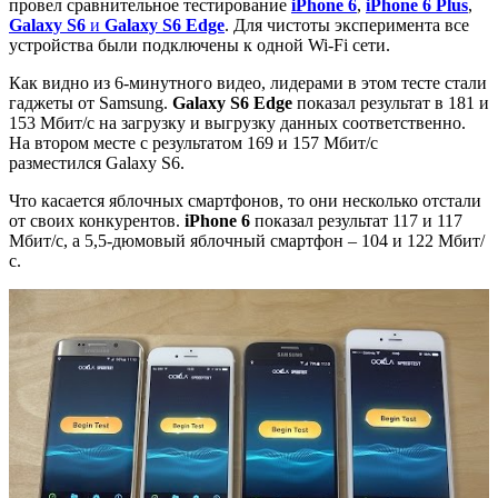
провел сравнительное тестирование
iPhone 6
,
iPhone 6 Plus
,
Galaxy S6
и
Galaxy S6 Edge
. Для чистоты эксперимента все
устройства были подключены к одной Wi-Fi сети.
Как видно из 6-минутного видео, лидерами в этом тесте стали
гаджеты от Samsung.
Galaxy S6 Edge
показал результат в 181 и
153 Мбит/с на загрузку и выгрузку данных соответственно.
На втором месте с результатом 169 и 157 Мбит/с
разместился Galaxy S6.
Что касается яблочных смартфонов, то они несколько отстали
от своих конкурентов.
iPhone 6
показал результат 117 и 117
Мбит/с, а 5,5-дюмовый яблочный смартфон – 104 и 122 Мбит/
с.