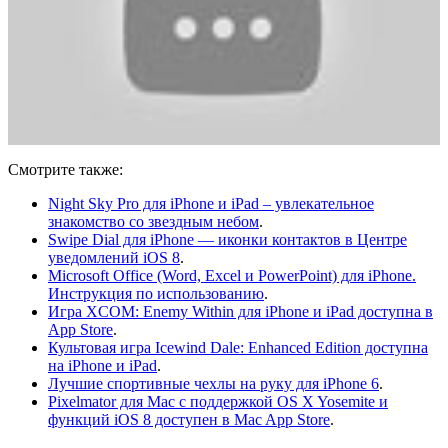
Смотрите также:
Night Sky Pro для iPhone и iPad – увлекательное
знакомство со звездным небом
.
Swipe Dial для iPhone — иконки контактов в Центре
уведомлений iOS 8
.
Microsoft Office (Word, Excel и PowerPoint) для iPhone.
Инструкция по использованию
.
Игра XCOM: Enemy Within для iPhone и iPad доступна в
App Store
.
Культовая игра Icewind Dale: Enhanced Edition доступна
на iPhone и iPad
.
Лучшие спортивные чехлы на руку для iPhone 6
.
Pixelmator для Mac с поддержкой OS X Yosemite и
функций iOS 8 доступен в Mac App Store
.