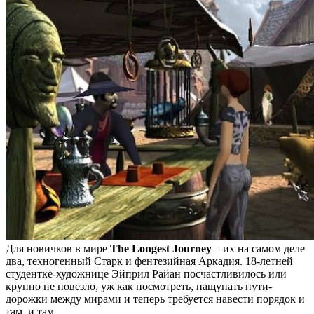
Для новичков в мире
The Longest Journey
– их на самом деле
два, техногенный Старк и фентезийная Аркадия. 18-летней
студентке-художнице Эйприл Райан посчастливилось или
крупно не повезло, уж как посмотреть, нащупать пути-
дорожки между мирами и теперь требуется навести порядок и
там, и там.