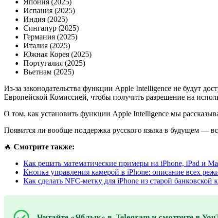
Япония (2025)
Испания (2025)
Индия (2025)
Сингапур (2025)
Германия (2025)
Италия (2025)
Южная Корея (2025)
Португалия (2025)
Вьетнам (2025)
Из-за законодательства функции Apple Intelligence не будут до
Европейской Комиссией, чтобы получить разрешение на исполь
О том, как установить функции Apple Intelligence мы рассказы
Появится ли вообще поддержка русского языка в будущем — вс
🔥
Смотрите также:
Как решать математические примеры на iPhone, iPad и Mac
Кнопка управления камерой в iPhone: описание всех реж
Как сделать NFC-метку для iPhone из старой банковской
Читайте «Яблык» в
Telegram
и смотрите в
You