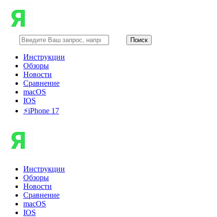
Инструкции
Обзоры
Новости
Сравнение
macOS
IOS
⚡️iPhone 17
Инструкции
Обзоры
Новости
Сравнение
macOS
IOS