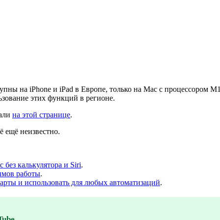
ступны на iPhone и iPad в Европе, только на Mac с процессором 
зование этих функций в регионе.
вали
на этой странице
.
ё ещё неизвестно.
 без калькулятора и Siri
.
имов работы
.
 карты и использовать для любых автоматизаций
.
Tube