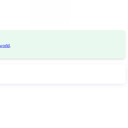
world
.