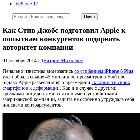
⚡️iPhone 17
Как Стив Джобс подготовил Apple к
попыткам конкурентов подорвать
авторитет компании
01 октября 2014 |
Дмитрий Михневич
Печально известная видеозапись
со сгибанием
iPhone 6 Plus
уже набрала свыше 45 миллионов просмотров в YouTube,
однако Apple развеяла миф о чрезмерной
склонности своих
смартфонов к деформации
. Как и в случае с другими
громкими инцидентами, связанными с устройствами
американской компании, защита не особенно утруждала себя
поисками контраргументов.