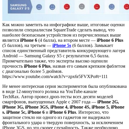
Как можно заметить на инфографике выше, итоговые оценки
позволили специалистам SquareTrade сделать вывод, что
наиболее безопасным устройством из перечисленных выше
является
iPhone 6
(4 балла), на втором месте —
iPhone 6 Plus
(5 баллов), на третьем —
iPhone 5s
(6 баллов). Замыкает
список единственный представитель конкурирующего лагеря
Android — Samsung Galaxy S5 с результатом 6,5 балла.
Примечательно также, что эксперты высоко оценили
прочность
iPhone 6 Plus
, назвав его самым крепким фаблетом
с диагональю более 5 дюймов.
https://www.youtube.com/watch?v=zpx6r5FVXPo#t=111
Не менее интересная серия экспериментов была опубликована
в виде 12-минутного ролика на YouTube-канале
TechRax. Автор провел дроп-тесты всех десяти моделей
смартфонов, выпущенных Apple с 2007 года —
iPhone 2G,
iPhone 3G, iPhone 3GS, iPhone 4, iPhone 4S, iPhone 5, iPhone
s. iPhone 5c, iPhone 6
и
iPhone 6 Plus
. Интересно, что
защитное стекло ни одного из гаджетов не выдержало
фронтального удара о твердую поверхность, за исключением
iPhone 3GS, но это скорее случайность. Также необходимо