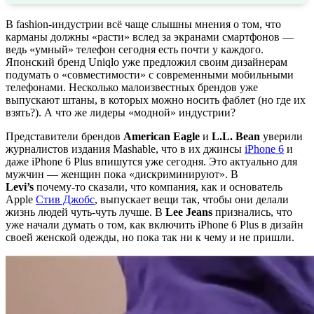
В fashion-индустрии всё чаще слышны мнения о том, что
карманы должны «расти» вслед за экранами смартфонов —
ведь «умный» телефон сегодня есть почти у каждого.
Японский бренд Uniqlo уже предложил своим дизайнерам
подумать о «совместимости» с современными мобильными
телефонами. Несколько малоизвестных брендов уже
выпускают штаны, в которых можно носить фаблет (но где их
взять?). А что же лидеры «модной» индустрии?
Представители брендов
American Eagle
и
L.L. Bean
уверили
журналистов издания Mashable, что в их джинсы
iPhone 6
и
даже iPhone 6 Plus впишутся уже сегодня. Это актуально для
мужчин — женщин пока «дискриминируют». В
Levi’s
почему-то сказали, что компания, как и основатель
Apple
Стив Джобс
, выпускает вещи так, чтобы они делали
жизнь людей чуть-чуть лучше. В
Lee Jeans
признались, что
уже начали думать о том, как включить iPhone 6 Plus в дизайн
своей женской одежды, но пока так ни к чему и не пришли.