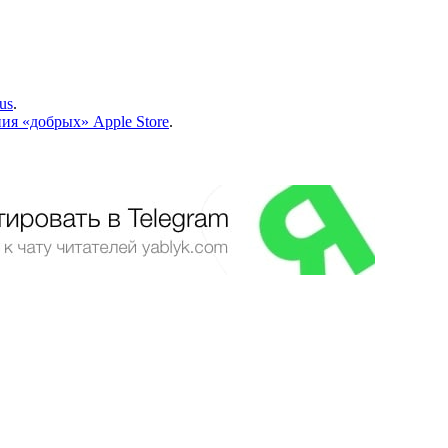
us
.
ия «добрых» Apple Store
.