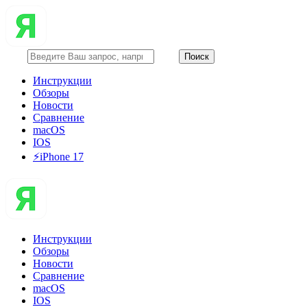
Инструкции
Обзоры
Новости
Сравнение
macOS
IOS
⚡️iPhone 17
Инструкции
Обзоры
Новости
Сравнение
macOS
IOS