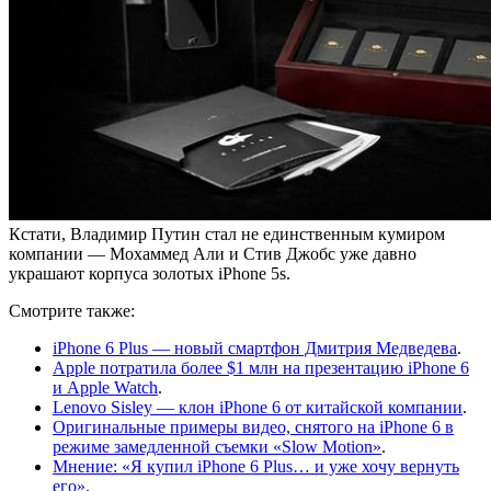
Кстати, Владимир Путин стал не единственным кумиром
компании — Мохаммед Али и Стив Джобс уже давно
украшают корпуса золотых iPhone 5s.
Смотрите также:
iPhone 6 Plus — новый смартфон Дмитрия Медведева
.
Apple потратила более $1 млн на презентацию iPhone 6
и Apple Watch
.
Lenovo Sisley — клон iPhone 6 от китайской компании
.
Оригинальные примеры видео, снятого на iPhone 6 в
режиме замедленной съемки «Slow Motion»
.
Мнение: «Я купил iPhone 6 Plus… и уже хочу вернуть
его»
.