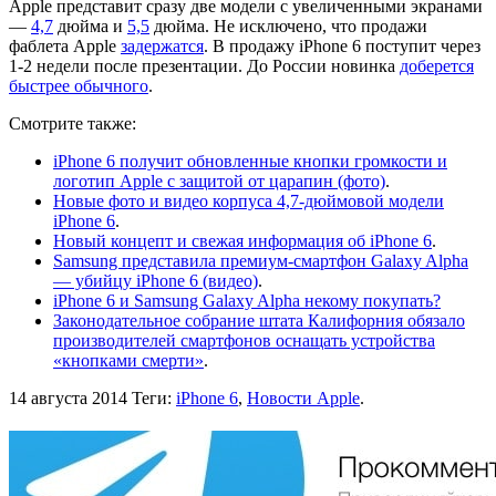
Apple представит сразу две модели с увеличенными экранами
—
4,7
дюйма и
5,5
дюйма. Не исключено, что продажи
фаблета Apple
задержатся
. В продажу iPhone 6 поступит через
1-2 недели после презентации. До России новинка
доберется
быстрее обычного
.
Смотрите также:
iPhone 6 получит обновленные кнопки громкости и
логотип Apple с защитой от царапин (фото)
.
Новые фото и видео корпуса 4,7-дюймовой модели
iPhone 6
.
Новый концепт и свежая информация об iPhone 6
.
Samsung представила премиум-смартфон Galaxy Alpha
— убийцу iPhone 6 (видео)
.
iPhone 6 и Samsung Galaxy Alpha некому покупать?
Законодательное собрание штата Калифорния обязало
производителей смартфонов оснащать устройства
«кнопками смерти»
.
14 августа 2014
Теги:
iPhone 6
,
Новости Apple
.