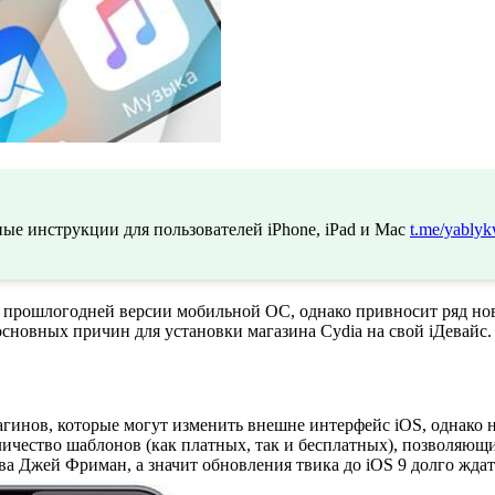
ые инструкции для пользователей iPhone, iPad и Mac
t.me/yablyk
от прошлогодней версии мобильной ОС, однако привносит ряд н
сновных причин для установки магазина Cydia на свой iДевайс.
агинов, которые могут изменить внешне интерфейс iOS, однако 
оличество шаблонов (как платных, так и бесплатных), позволяющ
а Джей Фриман, а значит обновления твика до iOS 9 долго ждат