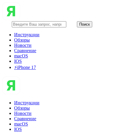
Инструкции
Обзоры
Новости
Сравнение
macOS
IOS
⚡️iPhone 17
Инструкции
Обзоры
Новости
Сравнение
macOS
IOS