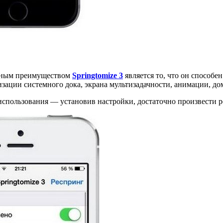
авным преимуществом
Springtomize 3
является то, что он способе
изации системного дока, экрана мультизадачности, анимации, до
использования — установив настройки, достаточно произвести ре