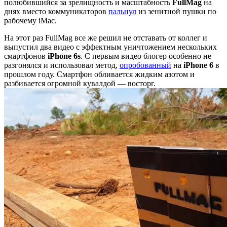
полюбившийся за зрелищность и масштабность
FullMag
на
днях вместо коммуникаторов
пальнул
из зенитной пушки по
рабочему iMac.
На этот раз FullMag все же решил не отставать от коллег и
выпустил два видео с эффектным уничтожением нескольких
смартфонов
iPhone 6s
. С первым видео блогер особенно не
разгонялся и использовал метод,
опробованный
на
iPhone 6
в
прошлом году. Смартфон обливается жидким азотом и
разбивается огромной кувалдой — восторг.