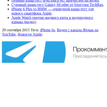
Первый краш-тест iPod touch 6G запечатлен на видео
.
Суровый краш-тест Galaxy S6 edge от блоггера TechRax
.
iPhone 6 Plus vs BMW — очередной краш-тест для
нового смартфона Apple
.
Apple Watch против жидкого азота и водородного
взрыва (видео)
.
29 сентября 2015
Теги:
iPhone 6s
,
Видео с канала Яблык на
YouTube
,
Новости Apple
.