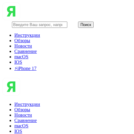
Инструкции
Обзоры
Новости
Сравнение
macOS
IOS
⚡️iPhone 17
Инструкции
Обзоры
Новости
Сравнение
macOS
IOS