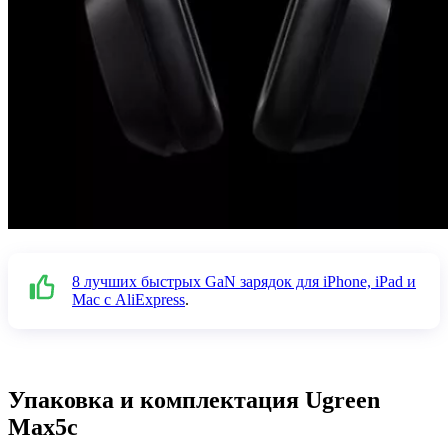
8 лучших быстрых GaN зарядок для iPhone, iPad и
Mac с AliExpress
.
Упаковка и комплектация Ugreen
Max5c