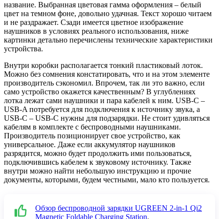
название. Выбранная цветовая гамма оформления – белый
цвет на темном фоне, довольно удачная. Текст хорошо читаем
и не раздражает. Сзади имеется цветное изображение
наушников в условиях реального использования, ниже
картинки детально перечислены технические характеристики
устройства.
Внутри коробки располагается тонкий пластиковый лоток.
Можно без сомнения констатировать, что и на этом элементе
производитель сэкономил. Впрочем, так ли это важно, если
само устройство окажется качественным? В углублениях
лотка лежат сами наушники и пара кабелей к ним. USB-C –
USB-A потребуется для подключения к источнику звука, а
USB-C – USB-C нужны для подзарядки. Не стоит удивляться
кабелям в комплекте с беспроводными наушниками.
Производитель позиционирует свое устройство, как
универсальное. Даже если аккумулятор наушников
разрядится, можно будет продолжить ими пользоваться,
подключившись кабелем к звуковому источнику. Также
внутри можно найти небольшую инструкцию и прочие
документы, которыми, будем честными, мало кто пользуется.
Обзор беспроводной зарядки UGREEN 2-in-1 Qi2
Magnetic Foldable Charging Station
.