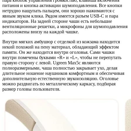
пара кнопок управления громкостью, клавиша включения
питания и кнопка активации шумоподавления. Все кнопки
нетрудно нащупать пальцем, они хорошо нажимаются с
явным звуком клика. Рядом имеется разъем USB-C и пара
индикаторов. На задней стороне чаши есть небольшие
вентиляционные решетки, а микрофоны для шумоподавления
расположены внизу на каждой чашке.
Внутри мягких амбушюр с отделкой из кожзама находится
некий похожий на пену материал, обладающий эффектом
памяти. Он же находится внутри оголовья. Сами чашки
внутри помечены буквами «R» и «L», чтобы не перепутать
правую сторону с левой. Ugreen Max5c являются
полноразмерными, чаша полностью закрывает ухо, делая
длительное ношение наушников комфортным и обеспечивая
дополнительную естественную звукоизоляцию. Оголовье
можно раздвигать по металлическому каркасу, подбирая
размер головы пользователя.