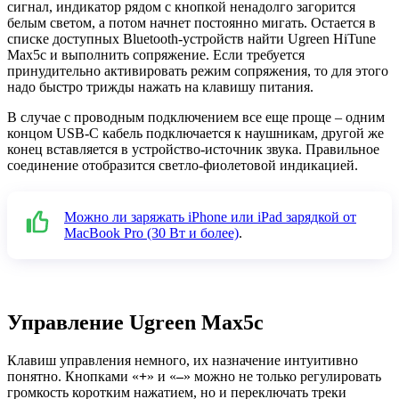
сигнал, индикатор рядом с кнопкой ненадолго загорится
белым светом, а потом начнет постоянно мигать. Остается в
списке доступных Bluetooth-устройств найти Ugreen HiTune
Max5c и выполнить сопряжение. Если требуется
принудительно активировать режим сопряжения, то для этого
надо быстро трижды нажать на клавишу питания.
В случае с проводным подключением все еще проще – одним
концом USB-C кабель подключается к наушникам, другой же
конец вставляется в устройство-источник звука. Правильное
соединение отобразится светло-фиолетовой индикацией.
Можно ли заряжать iPhone или iPad зарядкой от
MacBook Pro (30 Вт и более)
.
Управление Ugreen Max5c
Клавиш управления немного, их назначение интуитивно
понятно. Кнопками «
+
» и «
–
» можно не только регулировать
громкость коротким нажатием, но и переключать треки