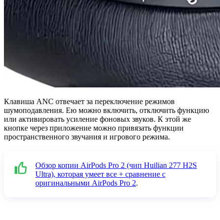
Клавиша ANC отвечает за переключение режимов
шумоподавления. Ею можно включить, отключить функцию
или активировать усиление фоновых звуков. К этой же
кнопке через приложение можно привязать функции
пространственного звучания и игрового режима.
Обзор копии AirPods Pro 2 (чип Huilian 277 H2S
Ultra), которая умеет все + сравнение с
оригинальными AirPods Pro 2
.