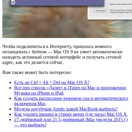
Чтобы подключиться к Интернету, пришлось немного
потанцевать с бубном — Mac OS 9 не умеет автоматически
находить активный сетевой интерфейс и получать сетевой
адрес, как это делается сейчас.
Вам также может быть интересно:
Есть ли Ctrl + Alt + Del на Mac OS X?
Все про список «Далее» в iTunes на Mac и приложении
Музыка на iPhone и iPad
.
Как создать расписание режимов сна и автоматического
включения Mac
.
Модели ноутбуков Apple: какой MacBook выбрать?
Как удалять иконки в строке меню (где часы) Mac OS X
.
27-дюймовый или 21,5-дюймовый iMac (модели 2015 г)
— что выбрать?