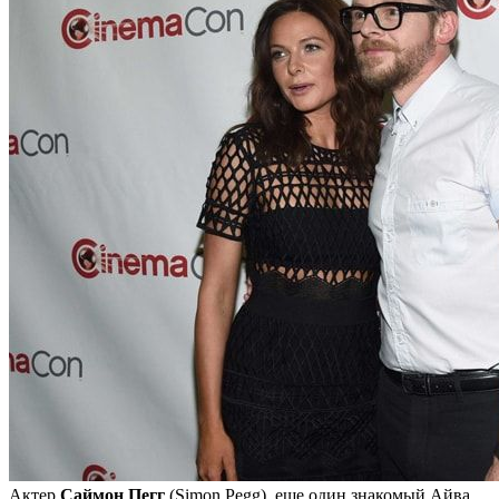
Актер
Саймон Пегг
(Simon Pegg), еще один знакомый Айва,