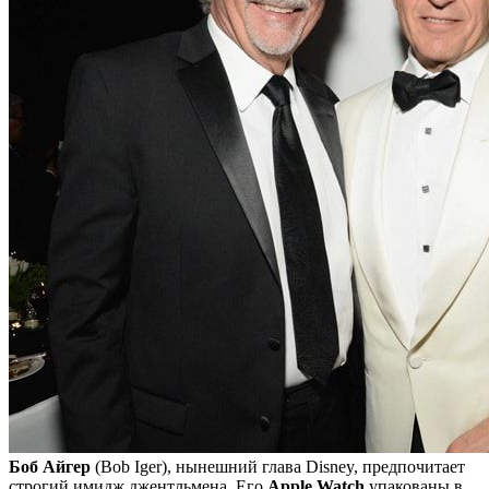
Боб Айгер
(Bob Iger), нынешний глава Disney, предпочитает
строгий имидж джентльмена. Его
Apple Watch
упакованы в