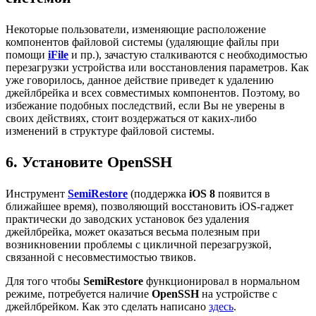
Некоторые пользователи, изменяющие расположение
компонентов файловой системы (удаляющие файлы при
помощи
iFile
и пр.), зачастую сталкиваются с необходимостью
перезагрузки устройства или восстановления параметров. Как
уже говорилось, данное действие приведет к удалению
джейлбрейка и всех совместимых компонентов. Поэтому, во
избежание подобных последствий, если Вы не уверены в
своих действиях, стоит воздержаться от каких-либо
изменений в структуре файловой системы.
6. Установите OpenSSH
Инструмент
SemiRestore
(поддержка
iOS 8
появится в
ближайшее время), позволяющий восстановить iOS-гаджет
практически до заводских установок без удаления
джейлбрейка, может оказаться весьма полезным при
возникновении проблемы с цикличной перезагрузкой,
связанной с несовместимостью твиков.
Для того чтобы
SemiRestore
функционировал в нормальном
режиме, потребуется наличие
OpenSSH
на устройстве с
джейлбрейком. Как это сделать написано
здесь
.