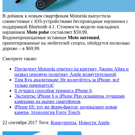
В добавок к новым смартфонам Motorola выпустила
совместимые с iOS-устройствами беспроводные наушники с
поддержкой Bluetooth 4.1. Стоимость модели накладных
наушников
Moto pulse
составляет $59,99.
Водонепроницаемые вставные
Moto surround
,
ориентированные на любителей спорта, обойдутся несколько
дороже – в $69,99.
Смотрите также:
Президент Motorola ответил на критику Джони Айва и
назвал ценовую политику Apple возмутительной
.
Тим Кук аналитикам: Не волнуйтесь за iPhone, всё
только начинается!
8 лучших способов тюнинга iPhone 6
.
Эксперты: iPhone 6 и iPhone Plus оснащены лучшими
камерами на рынке смартфонов
.
iPhone 6S: тот же форм-фактор, радикально новая
камера, технология Force Touch
.
22 сентября 2017
Теги:
Конкуренты
,
Новости Apple
.