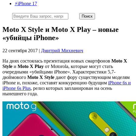
⚡️iPhone 17
Moto X Style и Moto X Play – новые
«убийцы iPhone»
22 сентября 2017 |
Дмитрий Михневич
На днях состоялась презентация новых смартфонов
Moto X
Style
и
Moto X Play
от Motorola, которые могут стать
очередными «убийцами iPhone». Характеристики 5,7-
дюймового
Moto X Style
дают фору существующим моделям
iPhone и, похоже, составят конкуренцию будущим
iPhone 6s и
iPhone 6s Plus
, релиз которых запланирован на осень
нынешнего года.