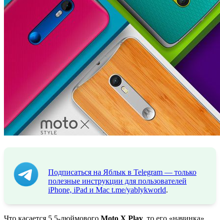
Подписаться на Яблык в Telegram — только
полезные инструкции для пользователей
iPhone, iPad и Mac
t.me/yablykworld
.
Что касается 5,5-дюймового
Moto X Play
, то его «начинка»