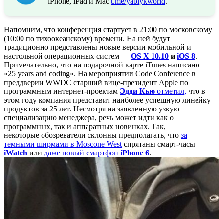
iPhone, iPad и Mac
t.me/yablykworld
.
Напомним, что конференция стартует в 21:00 по московскому
(10:00 по тихоокеанскому) времени. На ней будут
традиционно представлены новые версии мобильной и
настольной операционных систем —
OS X 10.10
и
iOS 8
.
Примечательно, что на подарочной карте iTunes написано —
«25 years and coding». На мероприятии Code Conference в
преддверии WWDC старший вице-президент Apple по
программным интернет-проектам
Эдди Кью
отметил,
что в
этом году компания представит наиболее успешную линейку
продуктов за 25 лет. Несмотря на заявленную узкую
специализацию менеджера, речь может идти как о
программных, так и аппаратных новинках. Так,
некоторые обозреватели склонны предполагать, что
за
темными ширмами в Moscone West
спрятаны смарт-часы
iWatch
или
даже новый смартфон
iPhone 6
.