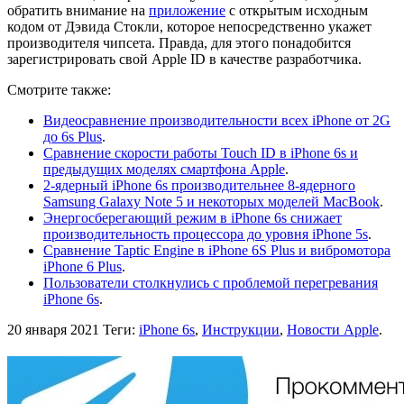
обратить внимание на
приложение
с открытым исходным
кодом от Дэвида Стокли, которое непосредственно укажет
производителя чипсета. Правда, для этого понадобится
зарегистрировать свой Apple ID в качестве разработчика.
Смотрите также:
Видеосравнение производительности всех iPhone от 2G
до 6s Plus
.
Сравнение скорости работы Touch ID в iPhone 6s и
предыдущих моделях смартфона Apple
.
2-ядерный iPhone 6s производительнее 8-ядерного
Samsung Galaxy Note 5 и некоторых моделей MacBook
.
Энергосберегающий режим в iPhone 6s снижает
производительность процессора до уровня iPhone 5s
.
Сравнение Taptic Engine в iPhone 6S Plus и вибромотора
iPhone 6 Plus
.
Пользователи столкнулись с проблемой перегревания
iPhone 6s
.
20 января 2021
Теги:
iPhone 6s
,
Инструкции
,
Новости Apple
.