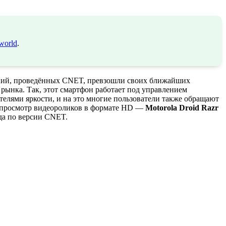
world
.
таний, проведённых CNET, превзошли своих ближайших
 рынка. Так, этот смартфон работает под управлением
елями яркости, и на это многие пользователи также обращают
я просмотр видеороликов в формате HD —
Motorola Droid Razr
да по версии CNET.