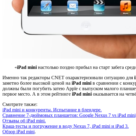
«
iPad mini
настолько поздно прибыл на старт забега сред
Именно так редакторы CNET охарактеризовали ситуацию для
заметно более высокой ценой на
iPad mini
в сравнении с конкур
должны были погубить затею Apple с выпуском малого планше
первое место. А в этом рейтинге
iPad mini
оказывается на четв
Смотрите также:
iPad mini и конкуренты. Испытание в блендере
.
Сравнение 7-дюймовых планшетов: Google Nexus 7 vs iPad mini,
Отзывы об iPad mini
.
Краш-тесты и погружение в воду Nexus 7, iPad mini и iPad 3
.
Обзор iPad mini
.