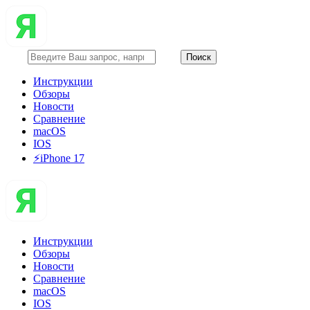
Инструкции
Обзоры
Новости
Сравнение
macOS
IOS
⚡️iPhone 17
Инструкции
Обзоры
Новости
Сравнение
macOS
IOS